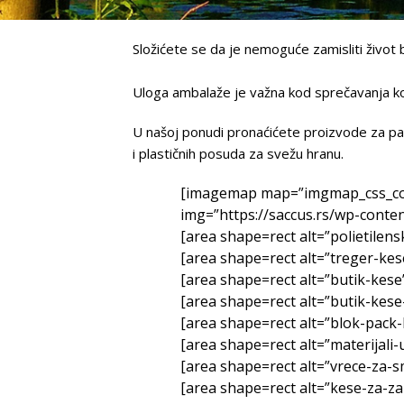
Složićete se da je nemoguće zamisliti život
Uloga ambalaže je važna kod sprečavanja kon
U našoj ponudi pronaćićete proizvode za pako
i plastičnih posuda za svežu hranu.
[imagemap map=”imgmap_css_co
img=”https://saccus.rs/wp-cont
[area shape=rect alt=”polietilen
[area shape=rect alt=”treger-kes
[area shape=rect alt=”butik-kese
[area shape=rect alt=”butik-kese-
[area shape=rect alt=”blok-pack-
[area shape=rect alt=”materijali-
[area shape=rect alt=”vrece-za-s
[area shape=rect alt=”kese-za-za