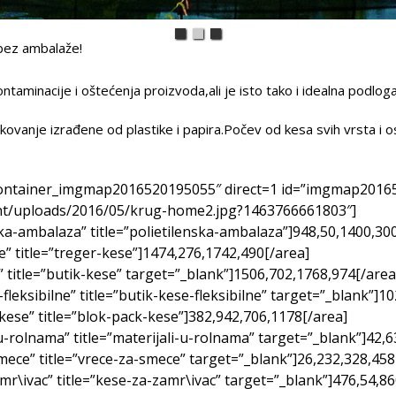
 bez ambalaže!
taminacije i oštećenja proizvoda,ali je isto tako i idealna podlo
vanje izrađene od plastike i papira.Počev od kesa svih vrsta i osta
ntainer_imgmap2016520195055″ direct=1 id=”imgmap2016
ent/uploads/2016/05/krug-home2.jpg?1463766661803″]
ska-ambalaza” title=”polietilenska-ambalaza”]948,50,1400,30
e” title=”treger-kese”]1474,276,1742,490[/area]
” title=”butik-kese” target=”_blank”]1506,702,1768,974[/area
fleksibilne” title=”butik-kese-fleksibilne” target=”_blank”]1
kese” title=”blok-pack-kese”]382,942,706,1178[/area]
u-rolnama” title=”materijali-u-rolnama” target=”_blank”]42,
mece” title=”vrece-za-smece” target=”_blank”]26,232,328,458
mr\ivac” title=”kese-za-zamr\ivac” target=”_blank”]476,54,86