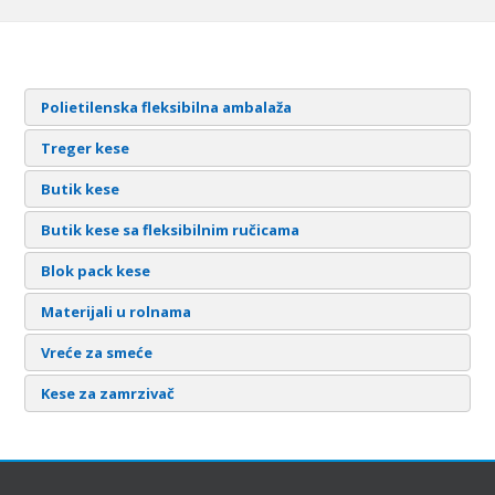
Polietilenska fleksibilna ambalaža
Treger kese
Butik kese
Butik kese sa fleksibilnim ručicama
Blok pack kese
Materijali u rolnama
Vreće za smeće
Kese za zamrzivač